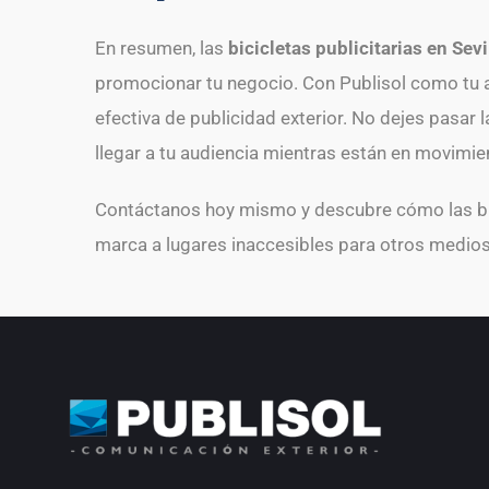
En resumen, las
bicicletas publicitarias en Sevi
promocionar tu negocio. Con Publisol como tu 
efectiva de publicidad exterior. No dejes pasar l
llegar a tu audiencia mientras están en movimie
Contáctanos hoy mismo y descubre cómo las bici
marca a lugares inaccesibles para otros medios