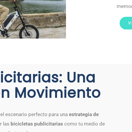
memora
V
icitarias: Una
en Movimiento
 el escenario perfecto para una
estrategia de
r las
bicicletas publicitarias
como tu medio de