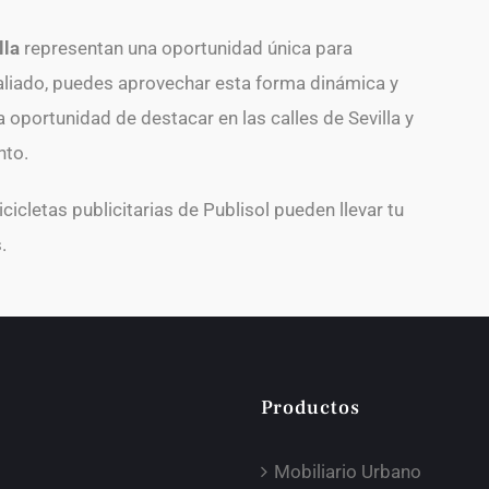
lla
representan una oportunidad única para
aliado, puedes aprovechar esta forma dinámica y
a oportunidad de destacar en las calles de Sevilla y
nto.
cletas publicitarias de Publisol pueden llevar tu
.
Productos
Mobiliario Urbano