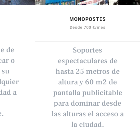
MONOPOSTES
s
Desde 700 €/mes
ie de
Soportes
car o
espectaculares de
 su
hasta 25 metros de
lquier
altura y 60 m2 de
dad a
pantalla publicitable
para dominar desde
e.
las alturas el acceso a
la ciudad.