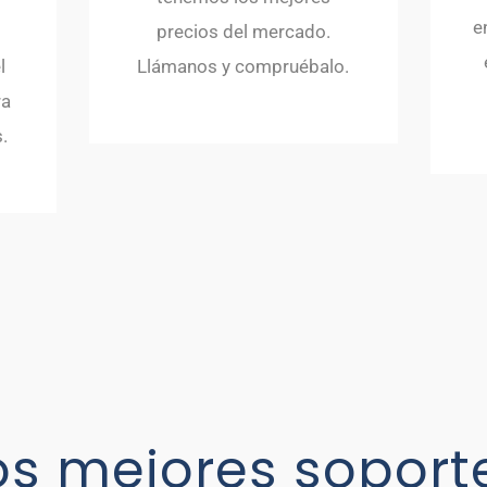
e
precios del mercado.
l
Llámanos y compruébalo.
ra
.
os mejores soport