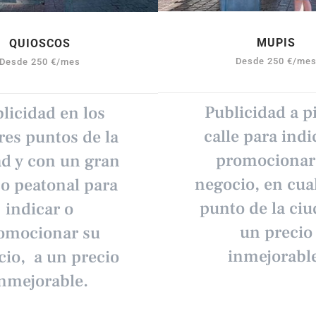
MUPIS
QUIOSCOS
Desde 250 €/me
Desde 250 €/mes
Publicidad a p
licidad en los
calle para indi
es puntos de la
promocionar
d y con un gran
negocio, en cua
co peatonal para
punto de la ciu
indicar o
un precio
omocionar su
inmejorabl
io, a un precio
nmejorable.